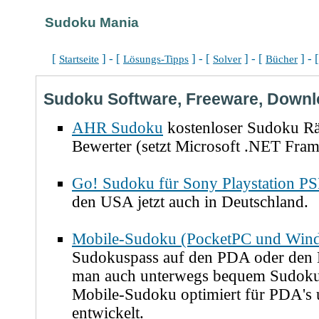
Sudoku Mania
[
] - [
] - [
] - [
] - 
Startseite
Lösungs-Tipps
Solver
Bücher
Sudoku Software, Freeware, Down
AHR Sudoku
kostenloser Sudoku Rä
Bewerter (setzt Microsoft .NET Fra
Go! Sudoku für Sony Playstation P
den USA jetzt auch in Deutschland.
Mobile-Sudoku (PocketPC und Win
Sudokuspass auf den PDA oder den 
man auch unterwegs bequem Sudoku'
Mobile-Sudoku optimiert für PDA's
entwickelt.