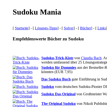
Sudoku Mania
[
Startseite
] - [
Lösungs-Tipps
] - [
Solver
] - [
Bücher
] - [
Links
Empfehlenswerte Bücher zu Sudoku
Sudoku-Trick-Kiste
von
Claudia Bach
. A
werden umfassend über 25 Lösungsstrategie
Sudoku für Dummies
aus der Bestseller-
könnten (EUR 7,95)
Das Sudoku Buch
gute Einführung in Sud
Sudoku
vom deutschen Sudoku-Pionier D
Sudoku Das Original
von Großmeister W
The Original Sudoku
von Nikoli Publishi